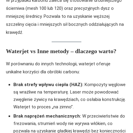
W przypadku karbonu zaleca się stosowanie drobniejszego
ścierniwa (mesh 100 lub 120) oraz precyzyjnych dysz o
mniejszej średnicy. Pozwala to na uzyskanie węższej
szczeliny cięcia i mniejszych sił bocznych oddziałujących na
krawędź.
Waterjet vs Inne metody – dlaczego warto?
W porównaniu do innych technologii, waterjet oferuje
unikalne korzyści dla obróbki carbonu:
Brak strefy wpływu ciepła (HAZ):
Kompozyty węglowe
są wrażliwe na temperaturę. Laser może powodować
zwęglenie żywicy na krawędziach, co osłabia konstrukcję.
Waterjet to proces „na zimno”.
Brak naprężeń mechanicznych:
W przeciwieństwie do
frezowania, strumień wody nie wyrywa włókien, co
pozwala na uzyskanie gładkiej krawędzi bez konieczności