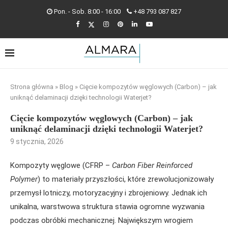
Pon. - Sob. 8:00 - 16:00
+48 793 087 827
Strona główna
»
Blog
»
Cięcie kompozytów węglowych (Carbon) – jak
uniknąć delaminacji dzięki technologii Waterjet?
Cięcie kompozytów węglowych (Carbon) – jak
uniknąć delaminacji dzięki technologii Waterjet?
9 stycznia, 2026
Kompozyty węglowe (CFRP –
Carbon Fiber Reinforced
Polymer
) to materiały przyszłości, które zrewolucjonizowały
przemysł lotniczy, motoryzacyjny i zbrojeniowy. Jednak ich
unikalna, warstwowa struktura stawia ogromne wyzwania
podczas obróbki mechanicznej. Największym wrogiem