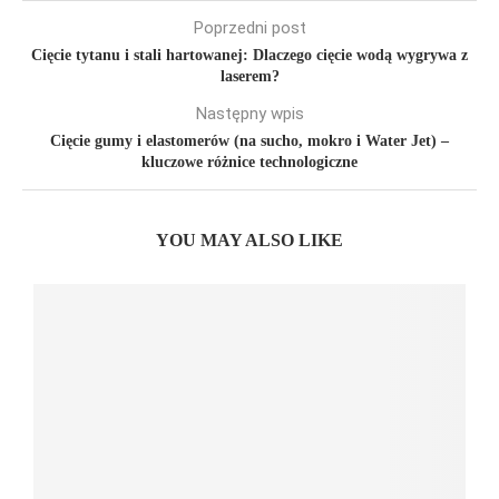
Poprzedni post
Cięcie tytanu i stali hartowanej: Dlaczego cięcie wodą wygrywa z
laserem?
Następny wpis
Cięcie gumy i elastomerów (na sucho, mokro i Water Jet) –
kluczowe różnice technologiczne
YOU MAY ALSO LIKE