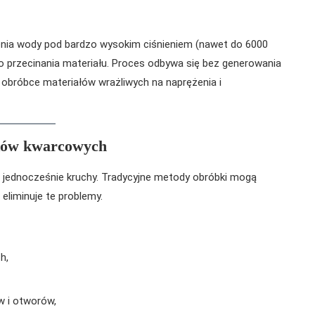
enia wody pod bardzo wysokim ciśnieniem (nawet do 6000
o przecinania materiału. Proces odbywa się bez generowania
 obróbce materiałów wrażliwych na naprężenia i
eków kwarcowych
 i jednocześnie kruchy. Tradycyjne metody obróbki mogą
eliminuje te problemy.
h,
w i otworów,