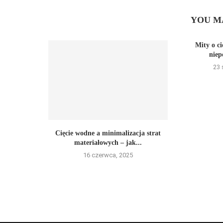
YOU M
Mity o ci
niep
23 
Cięcie wodne a minimalizacja strat
materiałowych – jak...
16 czerwca, 2025