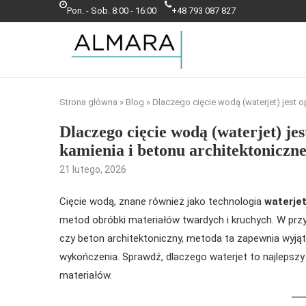
Pon. - Sob. 8:00 - 16:00
+48 793 087 827
Strona główna
»
Blog
»
Dlaczego cięcie wodą (waterjet) jest 
Dlaczego cięcie wodą (waterjet) je
kamienia i betonu architektoniczn
21 lutego, 2026
Cięcie wodą, znane również jako technologia
waterje
metod obróbki materiałów twardych i kruchych. W prz
czy beton architektoniczny, metoda ta zapewnia wyją
wykończenia. Sprawdź, dlaczego waterjet to najlepsz
materiałów.