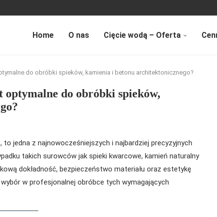
Home
O nas
Cięcie wodą – Oferta
Cen
optymalne do obróbki spieków, kamienia i betonu architektonicznego?
st optymalne do obróbki spieków,
ego?
t
, to jedna z najnowocześniejszych i najbardziej precyzyjnych
ypadku takich surowców jak spieki kwarcowe, kamień naturalny
tkową dokładność, bezpieczeństwo materiału oraz estetykę
y wybór w profesjonalnej obróbce tych wymagających